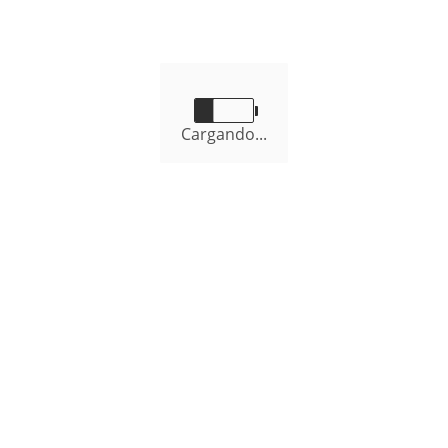
Información Presupuestal
Cargando...
Convenios